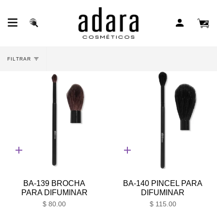
Ir
al
contenido
Ca
Buscar
Mi
d
en
cuenta
c
la
tienda
FILTRAR
Adición
Adición
rápida
rápida
BA-139 BROCHA
BA-140 PINCEL PARA
PARA DIFUMINAR
DIFUMINAR
$ 80.00
$ 115.00