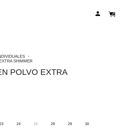
Carrito
Mi
de
cuenta
compr
NDIVIDUALES
EXTRA SHIMMER
EN POLVO EXTRA
23
24
26
28
29
30