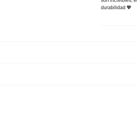
son increíbles, 
durabilidad 💖