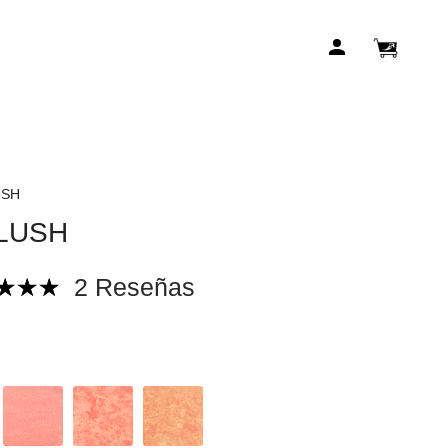
Carrito
Mi
de
cuenta
compr
USH
LUSH
2 Reseñas